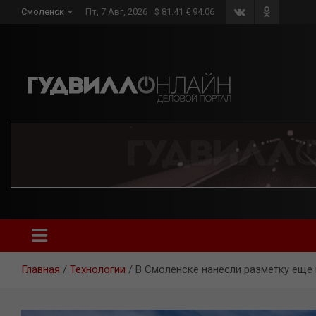
Skip
Смоленск
Пт, 7 Авг, 2026
$ 81.41 € 94.06
to
content
Главная
Технологии
В Смоленске нанесли разметку еще 