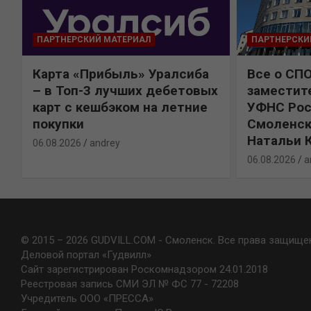
ПАРТНЕРСКИЙ МАТЕРИАЛ
ПАРТНЕРСКИ
Карта «Прибыль» Уралсиба
Все о СП
%
– в Топ-3 лучших дебетовых
заместит
карт с кешбэком на летние
УФНС Рос
покупки
Смоленск
Натальи 
06.08.2026
andrey
06.08.2026
a
© 2015 – 2026 GUDVILL.COM - Смоленск. Все права защище
Деловой портал «Гудвилл»
Сайт зарегистрирован Роскомнадзором 24.01.2018
Реестровая запись СМИ ЭЛ № ФС 77 - 72208
Учредитель ООО «ПРЕССА»