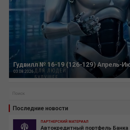
Гудвилл № 16-19 (126-129) Апрель-И
03.08.2026
П
о
и
Последние новости
с
к
ПАРТНЕРСКИЙ МАТЕРИАЛ
Автокредитный портфель Банка