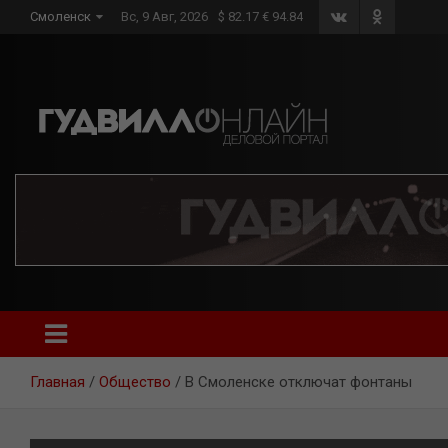
Skip
Смоленск
Вс, 9 Авг, 2026
$ 82.17 € 94.84
to
content
Главная
Общество
В Смоленске отключат фонтаны