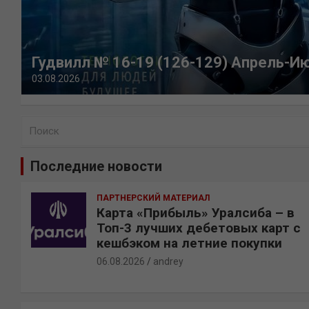
Гудвилл № 16-19 (126-129) Апрель-И
03.08.2026
П
о
и
Последние новости
с
к
ПАРТНЕРСКИЙ МАТЕРИАЛ
Карта «Прибыль» Уралсиба – в
Топ-3 лучших дебетовых карт с
кешбэком на летние покупки
06.08.2026
andrey