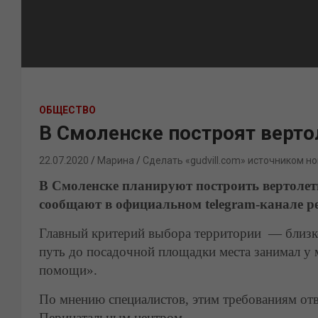
ОБЩЕСТВО
В Смоленске построят верт
22.07.2020
Марина
Сделать «gudvill.com» источником но
В Смоленске планируют построить вертолет
сообщают в официальном
telegram-
канале р
Главный критерий выбора территории — близк
путь до посадочной площадки места занимал у 
по
мощи».
По мнению специалистов, этим требованиям от
Перинатальным центром.