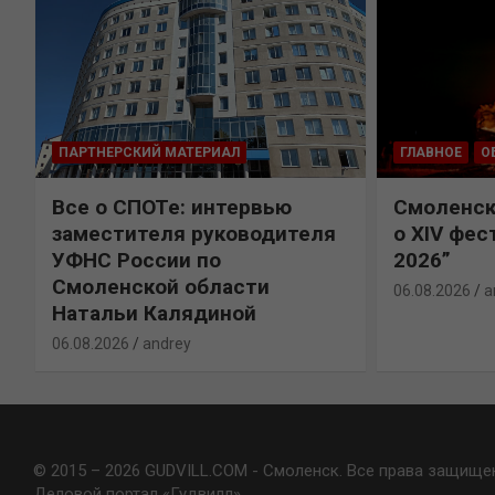
ПАРТНЕРСКИЙ МАТЕРИАЛ
ГЛАВНОЕ
О
Все о СПОТе: интервью
Смоленск
х
заместителя руководителя
о XIV фес
УФНС России по
2026”
Смоленской области
06.08.2026
a
Натальи Калядиной
06.08.2026
andrey
© 2015 – 2026 GUDVILL.COM - Смоленск. Все права защище
Деловой портал «Гудвилл»