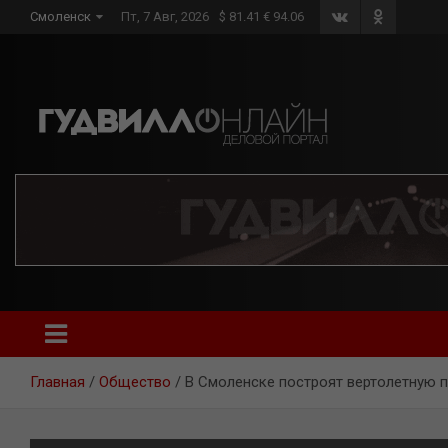
Skip
Смоленск
Пт, 7 Авг, 2026
$ 81.41 € 94.06
to
content
Главная
Общество
В Смоленске построят вертолетную 