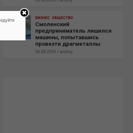
06.08.2026
andrey
БИЗНЕС
ОБЩЕСТВО
ледуйте
Смоленский
предприниматель лишился
машины, попытавшись
провезти драгметаллы
06.08.2026
andrey