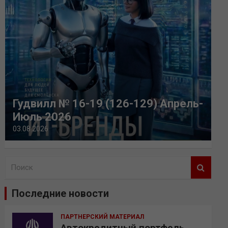
Гудвилл № 16-19 (126-129) Апрель-
Июль 2026
03.08.2026
П
о
и
Последние новости
с
к
ПАРТНЕРСКИЙ МАТЕРИАЛ
Автокредитный портфель