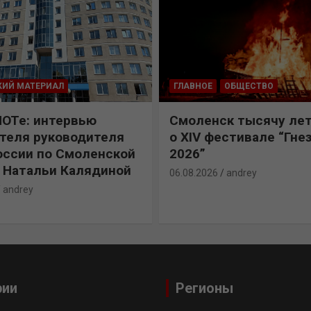
КИЙ МАТЕРИАЛ
ГЛАВНОЕ
ОБЩЕСТВО
ПОТе: интервью
Смоленск тысячу лет
теля руководителя
о XIV фестивале “Гне
ссии по Смоленской
2026”
 Натальи Калядиной
06.08.2026
andrey
andrey
рии
Регионы