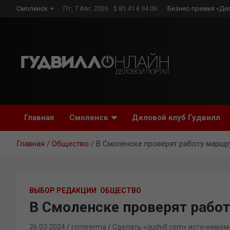
Skip
Смоленск
Пт, 7 Авг, 2026
$ 81.41 € 94.06
Бизнес-премия «Де
to
content
Главная
Смоленск
Деловой клуб Гудвилл
Главная
Общество
В Смоленске проверят работу маршр
ВЫБОР РЕДАКЦИИ
ОБЩЕСТВО
В Смоленске проверят рабо
26.03.2024
romirerma
Сделать «gudvill.com» источником