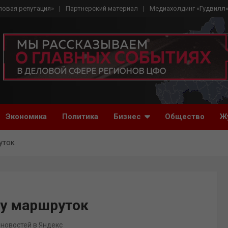
ловая репутация»
Партнерский материал
Медиахолдинг «Гудвилл
Экономика
Политика
Бизнес
Общество
Ж
уток
ту маршруток
 новостей в Яндекс