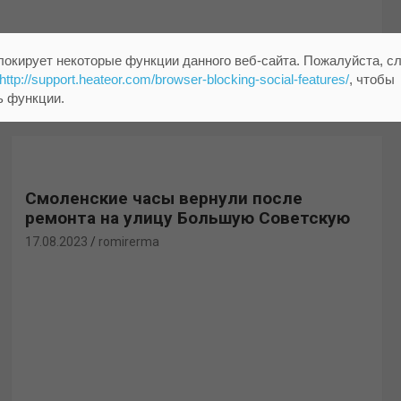
локирует некоторые функции данного веб-сайта. Пожалуйста, с
http://support.heateor.com/browser-blocking-social-features/
, чтобы
ь функции.
Смоленские часы вернули после
ремонта на улицу Большую Советскую
17.08.2023
romirerma