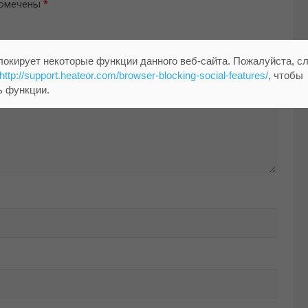
помечены
*
локирует некоторые функции данного веб-сайта. Пожалуйста, с
http://support.heateor.com/browser-blocking-social-features/
, чтобы
ь функции.