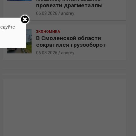
провезти драгметаллы
06.08.2026
andrey
ледуйте
ЭКОНОМИКА
В Смоленской области
сократился грузооборот
06.08.2026
andrey