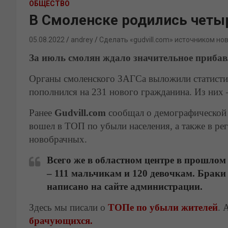
ОБЩЕСТВО
В Смоленске родились четыр
05.08.2022
andrey
Сделать «gudvill.com» источником но
За июль смолян ждало значительное прибав
Органы смоленского ЗАГСа выложили статисти
пополнился на 231 нового гражданина. Из них 
Ранее
Gudvill.com
сообщал о демографической 
вошел в ТОП по убыли населения, а также в ре
новобрачных.
Всего же в областном центре в прошлом
– 111 мальчикам и 120 девочкам.
Браки 
написано на сайте администрации.
Здесь мы писали о
ТОПе по убыли жителей
. 
брачующихся.