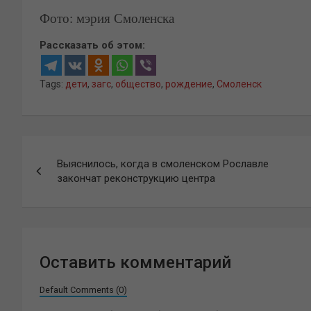
Фото: мэрия Смоленска
Рассказать об этом:
Tags:
дети
,
загс
,
общество
,
рождение
,
Смоленск
Навигация
Выяснилось, когда в смоленском Рославле
по
закончат реконструкцию центра
записям
Оставить комментарий
Default Comments (0)