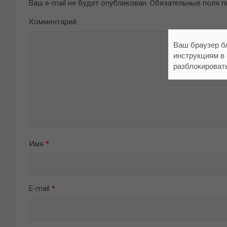
Ваш e-mail не будет опубликован.
Обязательные поля 
Комментарий
Ваш браузер б
инструкциям в
разблокироват
Имя
*
E-mail
*