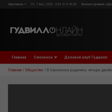
Skip
Смоленск
Пт, 7 Авг, 2026
$ 81.41 € 94.06
Бизнес-премия «Де
to
content
Главная
Смоленск
Деловой клуб Гудвилл
Главная
Общество
В Смоленске родились четыре двойн