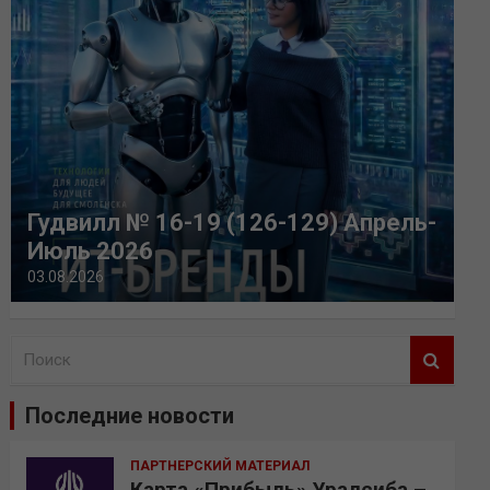
Гудвилл № 16-19 (126-129) Апрель-
Июль 2026
03.08.2026
П
о
и
Последние новости
с
к
ПАРТНЕРСКИЙ МАТЕРИАЛ
Карта «Прибыль» Уралсиба –