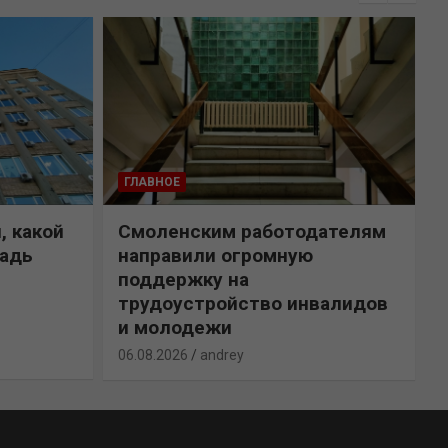
ГЛАВНОЕ
, какой
Смоленским работодателям
щадь
направили огромную
поддержку на
трудоустройство инвалидов
и молодежи
0
06.08.2026
andrey