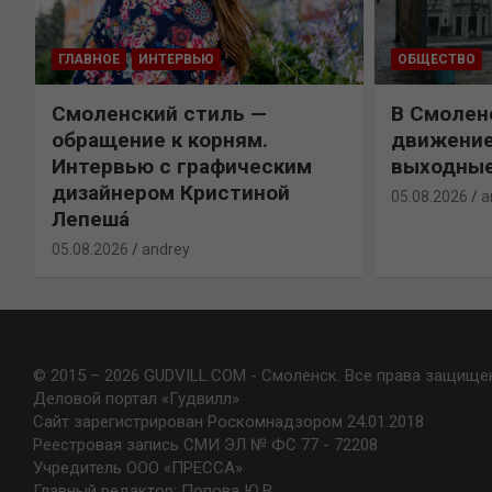
ГЛАВНОЕ
ИНТЕРВЬЮ
ОБЩЕСТВО
Смоленский стиль —
В Смолен
обращение к корням.
движение
Интервью с графическим
выходны
дизайнером Кристиной
05.08.2026
a
Лепешá
05.08.2026
andrey
© 2015 – 2026 GUDVILL.COM - Смоленск. Все права защище
Деловой портал «Гудвилл»
Сайт зарегистрирован Роскомнадзором 24.01.2018
Реестровая запись СМИ ЭЛ № ФС 77 - 72208
Учредитель ООО «ПРЕССА»
Главный редактор: Попова Ю.В.