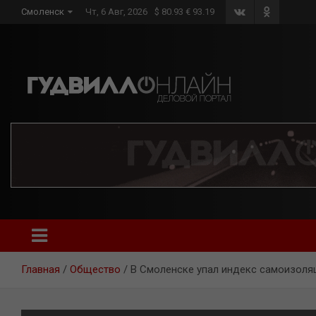
Skip
Смоленск
Чт, 6 Авг, 2026
$ 80.93 € 93.19
to
content
Главная
Общество
В Смоленске упал индекс самоизоля