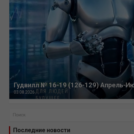
Гудвилл № 16-19 (126-129) Апрель-И
03.08.2026
П
о
и
Последние новости
с