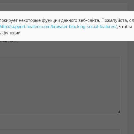
локирует некоторые функции данного веб-сайта. Пожалуйста, с
http://support.heateor.com/browser-blocking-social-features/
, чтобы
ь функции.
помечены
*