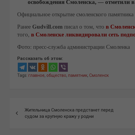
освобождения Смоленска, — отметили в
Официальное открытие смоленского памятника с
Ранее
Gudvill.com
писал о том, что
в Смоленс
того,
в Смоленске ликвидировали сеть подп
Фото: пресс-служба администрации Смоленка
Рассказать об этом:
Tags:
главное
,
общество
,
памятник
,
Смоленск
Навигация
Жительница Смоленска предстанет перед
по
судом за крупную кражу у родни
записям