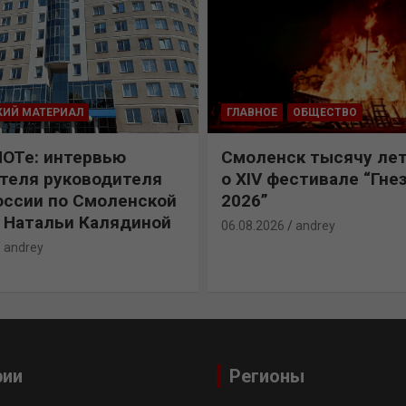
КИЙ МАТЕРИАЛ
ГЛАВНОЕ
ОБЩЕСТВО
ПОТе: интервью
Смоленск тысячу лет
теля руководителя
о XIV фестивале “Гне
ссии по Смоленской
2026”
 Натальи Калядиной
06.08.2026
andrey
andrey
рии
Регионы