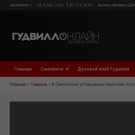
Skip
Смоленск
Сб, 8 Авг, 2026
$ 82.17 € 94.84
Бизнес-премия «Де
to
content
Главная
Смоленск
Деловой клуб Гудвилл
Главная
Главное
В Смоленске установили памятник пос