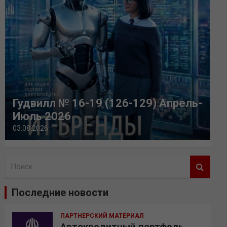
Гудвилл № 16-19 (126-129) Апрель-
Июль 2026
03.08.2026
П
о
и
Последние новости
с
к
ПАРТНЕРСКИЙ МАТЕРИАЛ
Автокредитный портфель