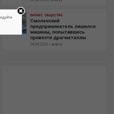
06.08.2026
andrey
БИЗНЕС
ОБЩЕСТВО
ледуйте
Смоленский
предприниматель лишился
машины, попытавшись
провезти драгметаллы
06.08.2026
andrey