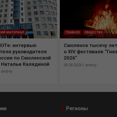
КИЙ МАТЕРИАЛ
ГЛАВНОЕ
ОБЩЕСТВО
ПОТе: интервью
Смоленск тысячу лет
теля руководителя
о XIV фестивале “Гне
ссии по Смоленской
2026”
 Натальи Калядиной
06.08.2026
andrey
andrey
рии
Регионы