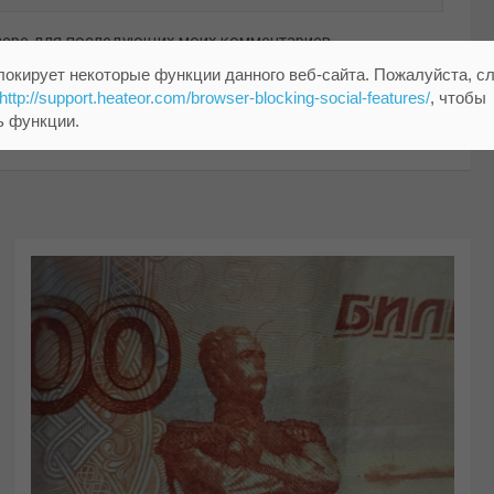
аузере для последующих моих комментариев.
локирует некоторые функции данного веб-сайта. Пожалуйста, с
http://support.heateor.com/browser-blocking-social-features/
, чтобы
ь функции.