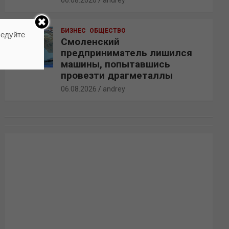
06.08.2026
andrey
БИЗНЕС
ОБЩЕСТВО
ледуйте
Смоленский
предприниматель лишился
машины, попытавшись
провезти драгметаллы
06.08.2026
andrey