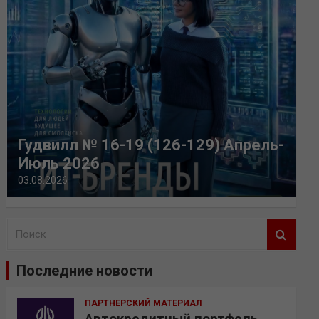
Гудвилл № 16-19 (126-129) Апрель-
Июль 2026
03.08.2026
П
о
и
Последние новости
с
к
ПАРТНЕРСКИЙ МАТЕРИАЛ
Автокредитный портфель