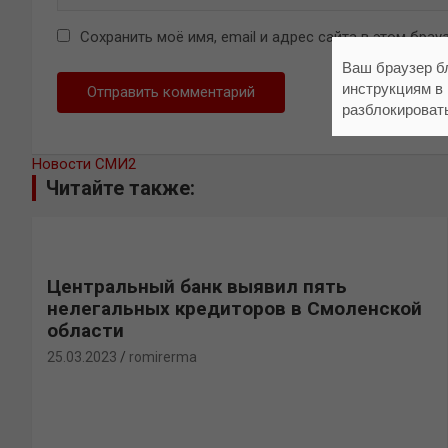
Сохранить моё имя, email и адрес сайта в этом бр
Ваш браузер б
инструкциям в
разблокироват
Новости СМИ2
Читайте также:
Центральный банк выявил пять
нелегальных кредиторов в Смоленской
области
25.03.2023
romirerma