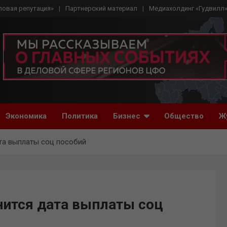
ловая репутация»
Партнерский материал
Медиахолдинг «Гудвилл
Экономика
Политика
Бизнес
Общество
Ж
та выплаты соц пособий
нится дата выплаты соц