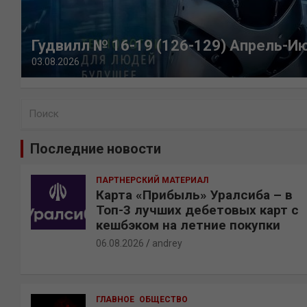
Гудвилл № 16-19 (126-129) Апрель-И
03.08.2026
П
о
и
Последние новости
с
к
ПАРТНЕРСКИЙ МАТЕРИАЛ
Карта «Прибыль» Уралсиба – в
Топ-3 лучших дебетовых карт с
кешбэком на летние покупки
06.08.2026
andrey
ГЛАВНОЕ
ОБЩЕСТВО