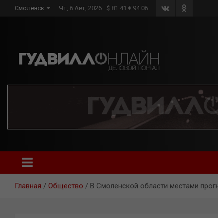
Skip
Смоленск
Чт, 6 Авг, 2026
$ 81.41 € 94.06
to
content
Главная
Общество
В Смоленской области местами прогн