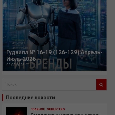
Гудвилл № 16-19 (126-129) Апрель-
Июль 2026
03.08.2026
П
о
и
Последние новости
с
к
ГЛАВНОЕ
ОБЩЕСТВО
Смоленск тысячу лет назад: