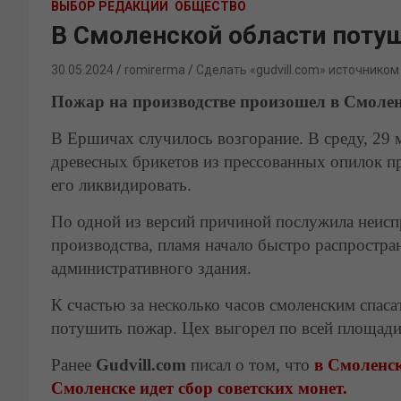
ВЫБОР РЕДАКЦИИ
ОБЩЕСТВО
В Смоленской области поту
30.05.2024
romirerma
Сделать «gudvill.com» источником
Пожар на производстве произошел в Смолен
В Ершичах случилось возгорание. В среду, 29 
древесных брикетов из прессованных опилок п
его ликвидировать.
По одной из версий причиной послужила неиспр
производства, пламя начало быстро распростран
административного здания.
К счастью за несколько часов смоленским спас
потушить пожар. Цех выгорел по всей площади,
Ранее
Gudvill.com
писал о том, что
в Смоленск
Смоленске идет сбор советских монет.