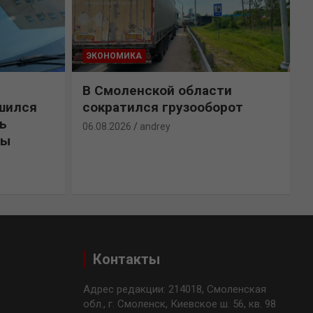
ЭКОНОМИКА
В Смоленской области
шился
сократился грузооборот
ь
06.08.2026
andrey
лы
0
Контакты
Адрес редакции: 214018, Смоленская
обл., г. Смоленск, Киевское ш. 56, кв. 98