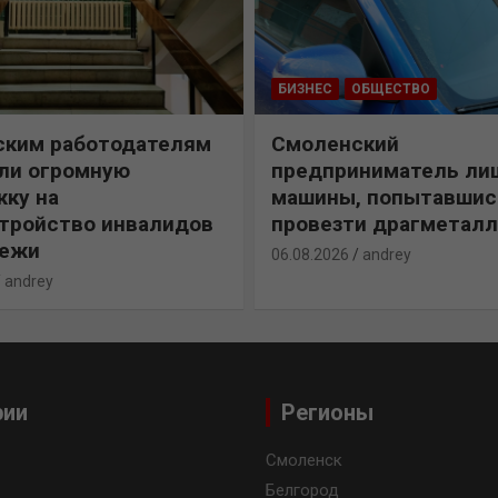
БИЗНЕС
ОБЩЕСТВО
ским работодателям
Смоленский
ли огромную
предприниматель ли
ку на
машины, попытавшис
тройство инвалидов
провезти драгметал
дежи
06.08.2026
andrey
andrey
рии
Регионы
Смоленск
Белгород