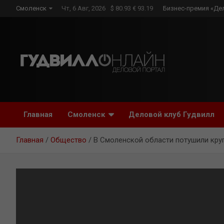
Skip
Смоленск
Чт, 6 Авг, 2026
$ 80.93 € 93.19
Бизнес-премия «Де
to
content
Главная
Смоленск
Деловой клуб Гудвилл
Главная
Общество
В Смоленской области потушили кру