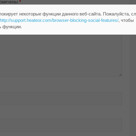
помечены
*
локирует некоторые функции данного веб-сайта. Пожалуйста, с
http://support.heateor.com/browser-blocking-social-features/
, чтобы
ь функции.