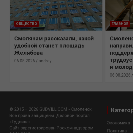
ОБЩЕСТВО
ГЛАВНОЕ
Смолянам рассказали, какой
Смолен
удобной станет площадь
направи
Желябова
поддерж
трудоус
06.08.2026
andrey
и моло
06.08.2026
© 2015 – 2026 GUDVILL.COM - Смоленск.
Катего
Все права защищены. Деловой портал
«Гудвилл»
Экономика
Сайт зарегистрирован Роскомнадзором
Политика