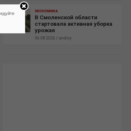
ЭКОНОМИКА
ледуйте
В Смоленской области
стартовала активная уборка
урожая
06.08.2026
andrey