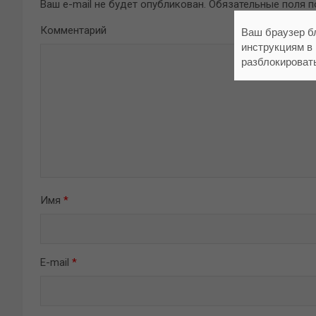
Ваш e-mail не будет опубликован.
Обязательные поля 
Комментарий
Ваш браузер б
инструкциям в
разблокироват
Имя
*
E-mail
*