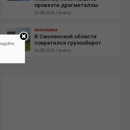
провезти драгметаллы
06.08.2026
andrey
ЭКОНОМИКА
В Смоленской области
сократился грузооборот
ледуйте
06.08.2026
andrey