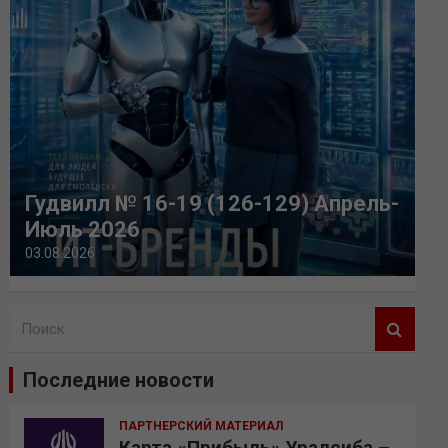
Гудвилл № 16-19 (126-129) Апрель-
Июль 2026
03.08.2026
П
о
и
Последние новости
с
к
ПАРТНЕРСКИЙ МАТЕРИАЛ
Карта «Прибыль» Уралсиба –