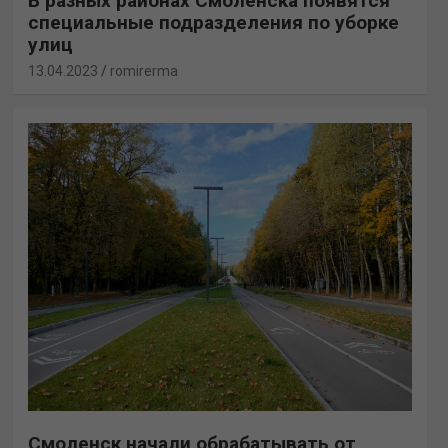
В разных районах Смоленска появятся
специальные подразделения по уборке
улиц
13.04.2023
romirerma
Смоленск начали обрабатывать от