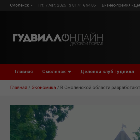
Skip
Смоленск
Пт, 7 Авг, 2026
$ 81.41 € 94.06
Бизнес-премия «Де
to
content
Главная
Смоленск
Деловой клуб Гудвилл
Главная
Экономика
В Смоленской области разработают