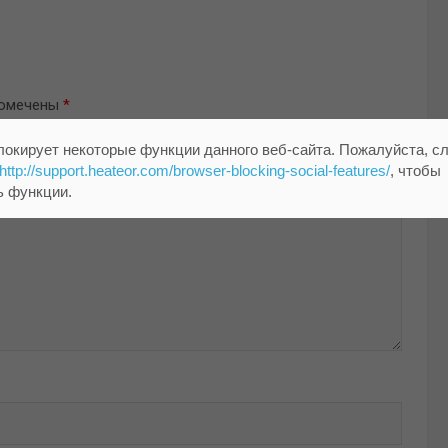
помечены
*
локирует некоторые функции данного веб-сайта. Пожалуйста, с
http://support.heateor.com/browser-blocking-social-features/
, чтобы
ь функции.