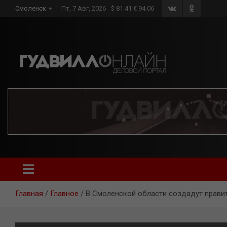
Skip
Смоленск
Пт, 7 Авг, 2026
$ 81.41 € 94.06
to
content
Главная
Главное
В Смоленской области создадут прави