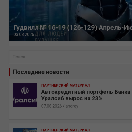
Гудвилл № 16-19 (126-129) Апрель-И
03.08.2026
П
о
и
Последние новости
с
к
ПАРТНЕРСКИЙ МАТЕРИАЛ
Автокредитный портфель Банка
Уралсиб вырос на 23%
07.08.2026
andrey
ПАРТНЕРСКИЙ МАТЕРИАЛ