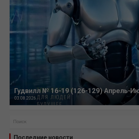
Гудвилл № 16-19 (126-129) Апрель-И
03.08.2026
П
о
и
Последние новости
с