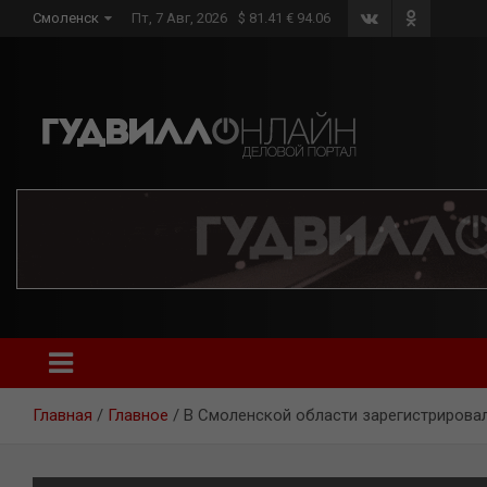
Skip
Смоленск
Пт, 7 Авг, 2026
$ 81.41 € 94.06
to
content
Главная
Главное
В Смоленской области зарегистрировал