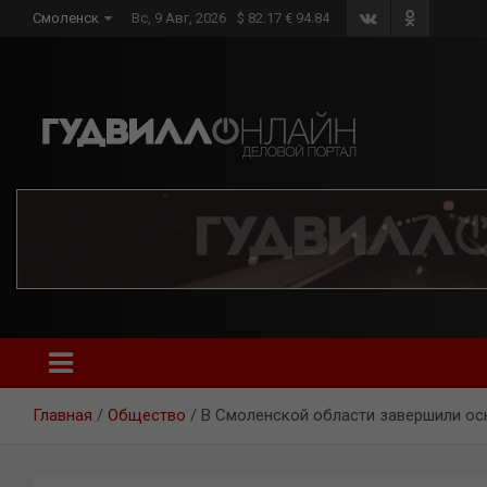
Skip
Смоленск
Вс, 9 Авг, 2026
$ 82.17 € 94.84
to
content
Главная
Общество
В Смоленской области завершили о