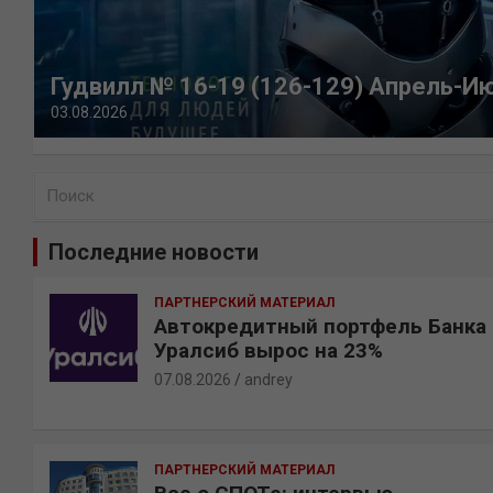
Гудвилл № 16-19 (126-129) Апрель-И
03.08.2026
П
о
и
Последние новости
с
к
ПАРТНЕРСКИЙ МАТЕРИАЛ
Автокредитный портфель Банка
Уралсиб вырос на 23%
07.08.2026
andrey
ПАРТНЕРСКИЙ МАТЕРИАЛ