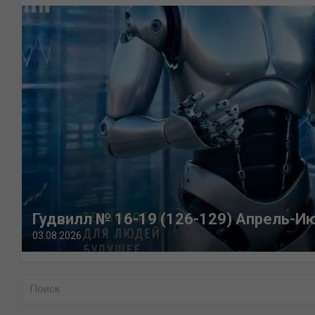
Гудвилл № 16-19 (126-129) Апрель-И
03.08.2026
П
о
и