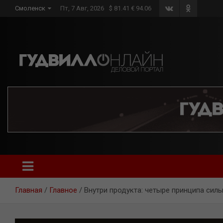
Skip
Смоленск
Пт, 7 Авг, 2026
$ 81.41 € 94.06
to
content
Главная
Главное
Внутри продукта: четыре принципа сил