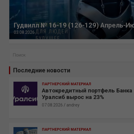
Гудвилл № 16-19 (126-129) Апрель-И
03.08.2026
П
о
и
Последние новости
с
к
ПАРТНЕРСКИЙ МАТЕРИАЛ
Автокредитный портфель Банка
Уралсиб вырос на 23%
07.08.2026
andrey
ПАРТНЕРСКИЙ МАТЕРИАЛ