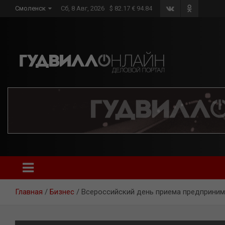
Skip
Смоленск
Сб, 8 Авг, 2026
$ 82.17 € 94.84
to
content
Главная
Бизнес
Всероссийский день приема предприним