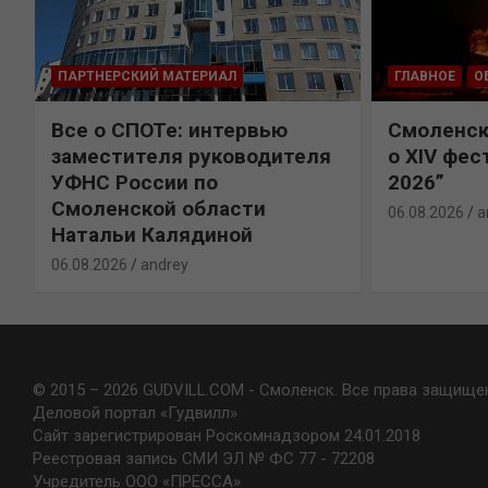
ПАРТНЕРСКИЙ МАТЕРИАЛ
ГЛАВНОЕ
О
Все о СПОТе: интервью
Смоленск
х
заместителя руководителя
о XIV фес
УФНС России по
2026”
Смоленской области
06.08.2026
a
Натальи Калядиной
06.08.2026
andrey
© 2015 – 2026 GUDVILL.COM - Смоленск. Все права защище
Деловой портал «Гудвилл»
Сайт зарегистрирован Роскомнадзором 24.01.2018
Реестровая запись СМИ ЭЛ № ФС 77 - 72208
Учредитель ООО «ПРЕССА»