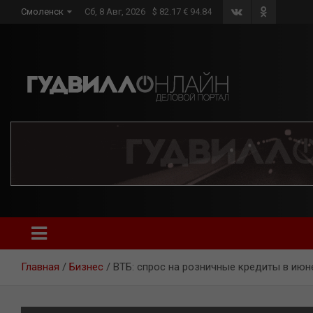
Skip
Смоленск
Сб, 8 Авг, 2026
$ 82.17 € 94.84
to
content
Главная
Бизнес
ВТБ: спрос на розничные кредиты в июне