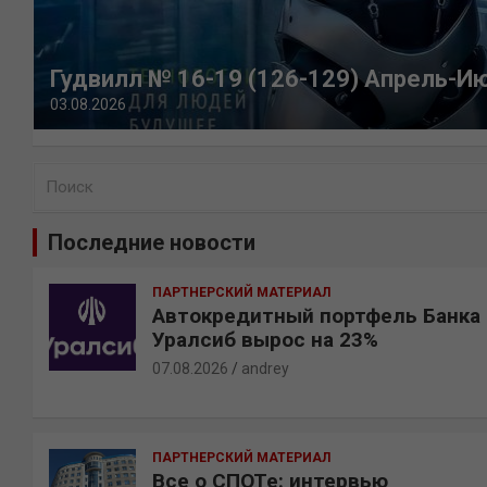
Гудвилл № 16-19 (126-129) Апрель-И
03.08.2026
П
о
и
Последние новости
с
к
ПАРТНЕРСКИЙ МАТЕРИАЛ
Автокредитный портфель Банка
Уралсиб вырос на 23%
07.08.2026
andrey
ПАРТНЕРСКИЙ МАТЕРИАЛ
Все о СПОТе: интервью