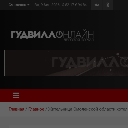
Skip
Смоленск
Вс, 9 Авг, 2026
$ 82.17 € 94.84
to
content
Главная
Главное
Жительница Смоленской области хотела