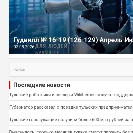
Гудвилл № 16-19 (126-129) Апрель-И
03.08.2026
П
о
и
Последние новости
с
к
Тульские работники и селлеры Wildberries получат поддер
Губернатор рассказал о поездке тульских предпринимател
Тульские госслужащие получили более 600 млн рублей за 
Выяснилось, сколько месяцев туляки смогут прожить без 