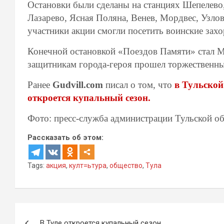
Остановки были сделаны на станциях Шепелево,
Лазарево, Ясная Поляна, Венев, Мордвес, Узло
участники акции смогли посетить воинские зах
Конечной остановкой «Поездов Памяти» стал М
защитникам города-героя прошел торжественны
Ранее
Gudvill.com
писал о том, что
в Тульской
откроется купальный сезон.
Фото: пресс-служба администрации Тульской об
Рассказать об этом:
Tags:
акция
,
култ=ьтура
,
общество
,
Тула
Навигация
В Туле откроется купальный сезон