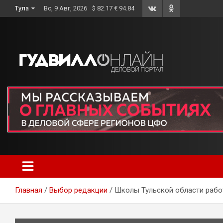
Skip
Тула
Вс, 9 Авг, 2026
$ 82.17 € 94.84
to
content
Главная
Выбор редакции
Школы Тульской области рабо