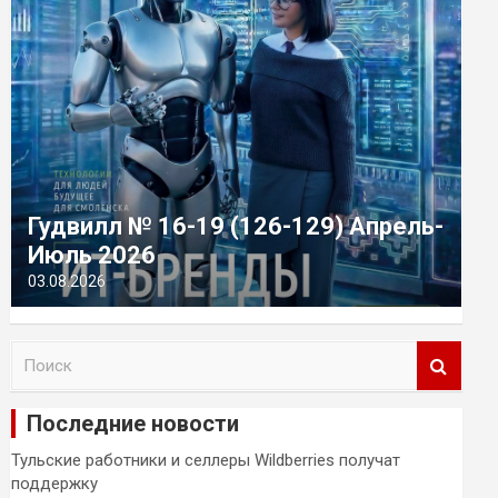
Гудвилл № 16-19 (126-129) Апрель-
Июль 2026
03.08.2026
П
о
и
Последние новости
с
к
Тульские работники и селлеры Wildberries получат
поддержку