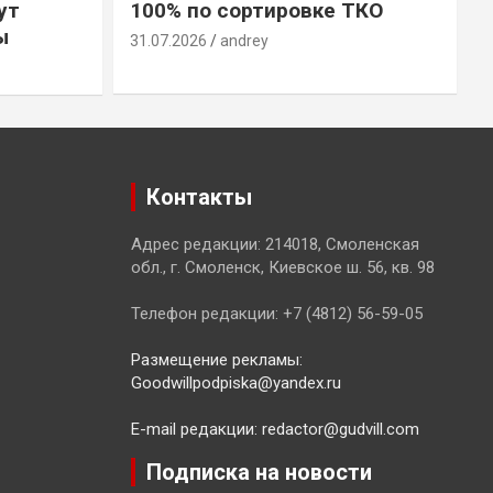
ут
100% по сортировке ТКО
ы
31.07.2026
andrey
3
Контакты
Адрес редакции: 214018, Смоленская
обл., г. Смоленск, Киевское ш. 56, кв. 98
Телефон редакции: +7 (4812) 56-59-05
Размещение рекламы:
Goodwillpodpiska@yandex.ru
E-mail редакции: redactor@gudvill.com
Подписка на новости