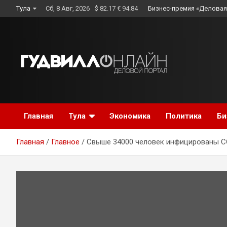
Skip
Тула
Сб, 8 Авг, 2026
$ 82.17 € 94.84
Бизнес-премия «Деловая
to
content
Главная
Тула
Экономика
Политика
Би
Главная
Главное
Свыше 34000 человек инфицированы CO