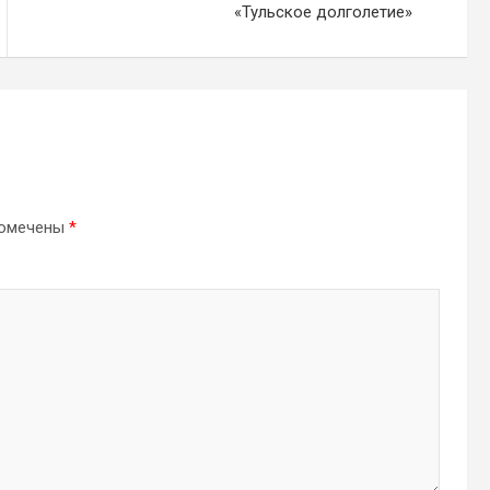
«Тульское долголетие»
помечены
*