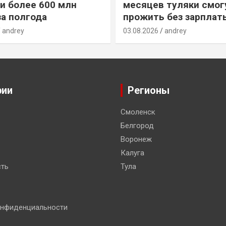
и более 600 млн
месяцев туляки смог
за полгода
прожить без зарплат
andrey
03.08.2026
andrey
рии
Регионы
Смоленск
Белгород
Воронеж
Калуга
ть
Тула
онфиденциальности