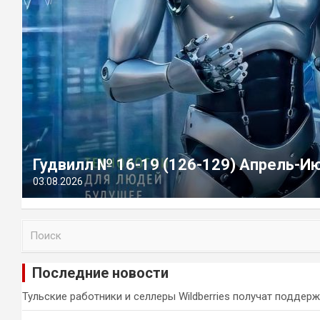
Гудвилл № 16-19 (126-129) Апрель-И
03.08.2026
П
о
и
Последние новости
с
к
Тульские работники и селлеры Wildberries получат поддер