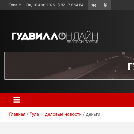
Skip
Тула
Пн, 10 Авг, 2026
$ 82.17 € 94.84
to
content
Главная
Тула — деловые новости
деньги