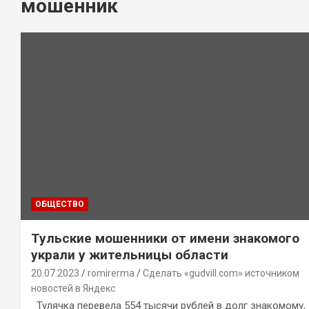
мошенник
ОБЩЕСТВО
Тульские мошенники от имени знакомого
украли у жительницы области
20.07.2023
romirerma
Сделать «gudvill.com» источником
новостей в Яндекс
Тулячка перевела 554 тысячи рублей в долг знакомому,