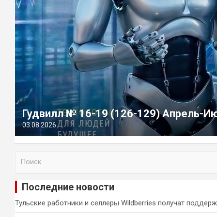
Гудвилл № 16-19 (126-129) Апрель-И
03.08.2026
П
о
и
Последние новости
с
к
Тульские работники и селлеры Wildberries получат поддер