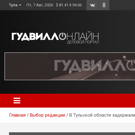
Skip
Тула
Пт, 7 Авг, 2026
$ 81.41 € 94.06
to
content
Главная
Выбор редакции
В Тульской области задержал