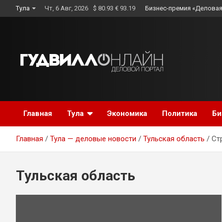
Skip
Тула
Чт, 6 Авг, 2026
$ 80.93 € 93.19
Бизнес-премия «Деловая
to
content
Главная
Тула
Экономика
Политика
Би
Главная
Тула — деловые новости
Тульская область
Ст
Тульская область