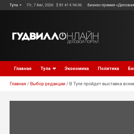
Skip
Тула
Пт, 7 Авг, 2026
$ 81.41 € 94.06
Бизнес-премия «Деловая
to
content
Главная
Тула
Экономика
Политика
Би
Главная
Выбор редакции
В Туле пройдет выставка всем