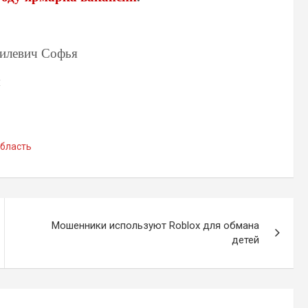
силевич Софья
я
область
Мошенники используют Roblox для обмана
детей