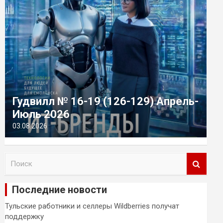
Гудвилл № 16-19 (126-129) Апрель-
Июль 2026
03.08.2026
П
о
и
Последние новости
с
к
Тульские работники и селлеры Wildberries получат
поддержку