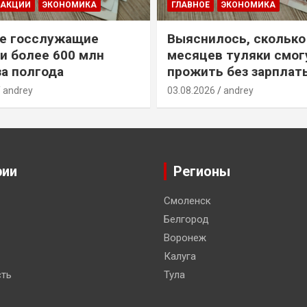
ДАКЦИИ
ЭКОНОМИКА
ГЛАВНОЕ
ЭКОНОМИКА
е госслужащие
Выяснилось, сколько
и более 600 млн
месяцев туляки смог
за полгода
прожить без зарплат
andrey
03.08.2026
andrey
рии
Регионы
Смоленск
Белгород
Воронеж
Калуга
ть
Тула