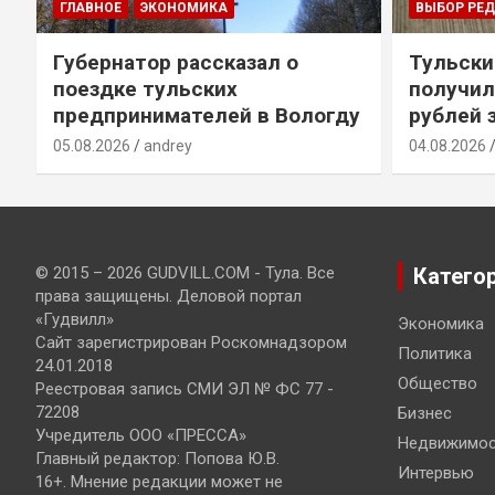
ГЛАВНОЕ
ЭКОНОМИКА
ВЫБОР РЕ
Губернатор рассказал о
Тульски
поездке тульских
получил
предпринимателей в Вологду
рублей 
05.08.2026
andrey
04.08.2026
© 2015 – 2026 GUDVILL.COM - Тула. Все
Катего
права защищены. Деловой портал
«Гудвилл»
Экономика
Сайт зарегистрирован Роскомнадзором
Политика
24.01.2018
Общество
Реестровая запись СМИ ЭЛ № ФС 77 -
72208
Бизнес
Учредитель ООО «ПРЕССА»
Недвижимос
Главный редактор: Попова Ю.В.
Интервью
16+. Мнение редакции может не