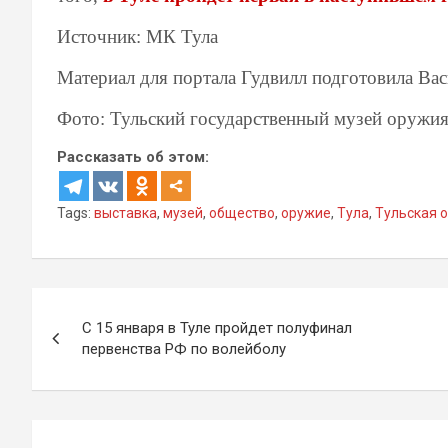
Источник: МК Тула
Материал для портала Гудвилл подготовила Ва
Фото: Тульский государственный музей оружи
Рассказать об этом:
Tags:
выставка
,
музей
,
общество
,
оружие
,
Тула
,
Тульская 
Навигация
С 15 января в Туле пройдет полуфинал
по
первенства РФ по волейболу
записям