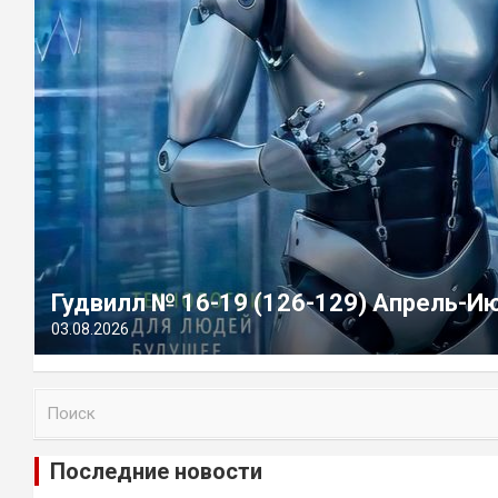
Гудвилл № 16-19 (126-129) Апрель-И
03.08.2026
П
о
и
Последние новости
с
к