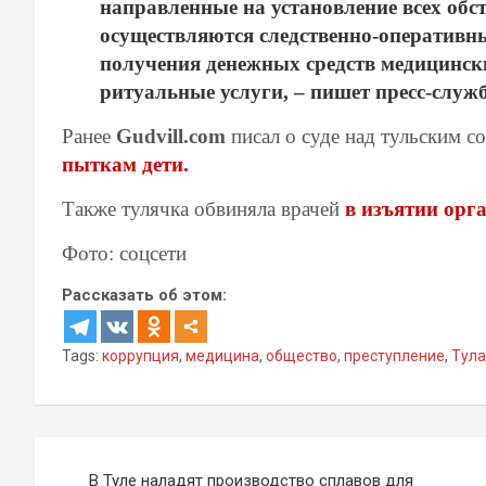
направленные на установление всех обс
осуществляются следственно-оператив
получения денежных средств медицинс
ритуальные услуги,
– пишет пресс-служ
Ранее
Gudvill.com
писал о суде над тульским с
пыткам дети.
Также тулячка обвиняла врачей
в изъятии орга
Фото: соцсети
Рассказать об этом:
Tags:
коррупция
,
медицина
,
общество
,
преступление
,
Тула
Навигация
В Туле наладят производство сплавов для