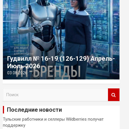
Гудвилл № 16-19 (126-129) Апрель-
Июль 2026
03.08.2026
П
о
и
Последние новости
с
к
Тульские работники и селлеры Wildberries получат
поддержку