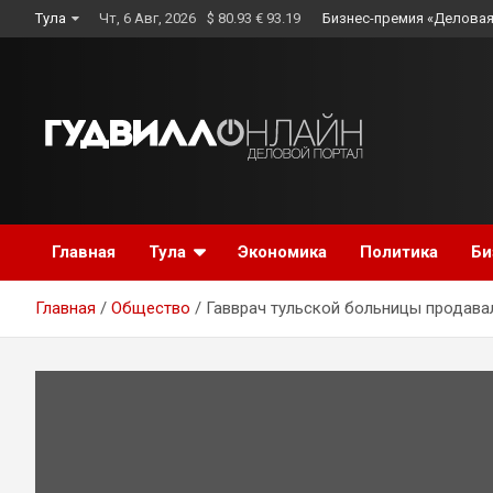
Skip
Тула
Чт, 6 Авг, 2026
$ 80.93 € 93.19
Бизнес-премия «Деловая
to
content
Главная
Тула
Экономика
Политика
Би
Главная
Общество
Гавврач тульской больницы продавал