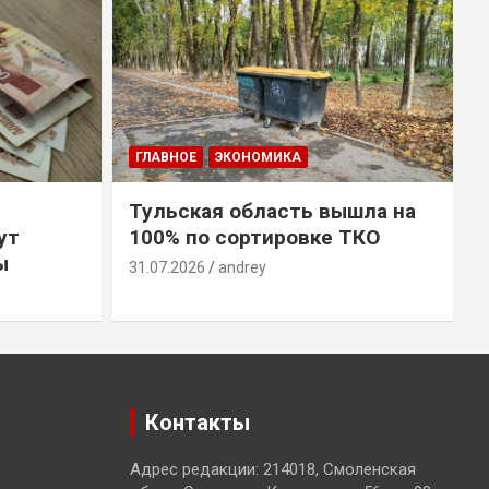
ГЛАВНОЕ
ЭКОНОМИКА
Тульская область вышла на
ут
100% по сортировке ТКО
ы
31.07.2026
andrey
3
Контакты
Адрес редакции: 214018, Смоленская