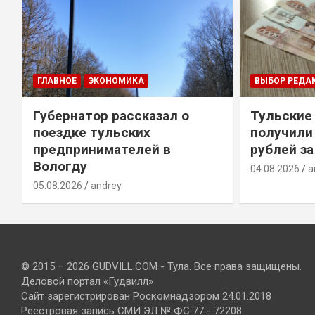
ГЛАВНОЕ
ЭКОНОМИКА
ВЫБОР РЕДА
Губернатор рассказал о
Тульские
т
поездке тульских
получили
предпринимателей в
рублей за
Вологду
04.08.2026
a
05.08.2026
andrey
© 2015 – 2026 GUDVILL.COM - Тула. Все права защищены.
Деловой портал «Гудвилл»
Сайт зарегистрирован Роскомнадзором 24.01.2018
Реестровая запись СМИ ЭЛ № ФС 77 - 72208