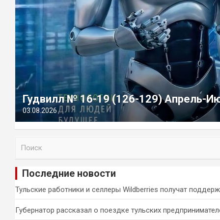
Гудвилл № 16-19 (126-129) Апрель-И
03.08.2026
П
о
и
Последние новости
с
к
Тульские работники и селлеры Wildberries получат поддер
Губернатор рассказал о поездке тульских предпринимател