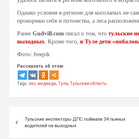
Однако условия в регионе для косолапых не са
прокормки себя и потомства, а леса расположе
Ранее
Gudvill.com
писал о том, что
тульские и
выходных
. Кроме того,
в Туле дети «побало
Фото: freepik
Рассказать об этом:
Tags:
лес
,
медведи
,
Тула
,
Тульская область
Навигация
Тульские инспекторы ДПС поймали 34 пьяных
по
водителей на выходных
записям