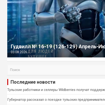
Гудвилл № 16-19 (126-129) Апрель-И
03.08.2026
П
о
и
Последние новости
с
к
Тульские работники и селлеры Wildberries получат поддер
Губернатор рассказал о поездке тульских предпринимател