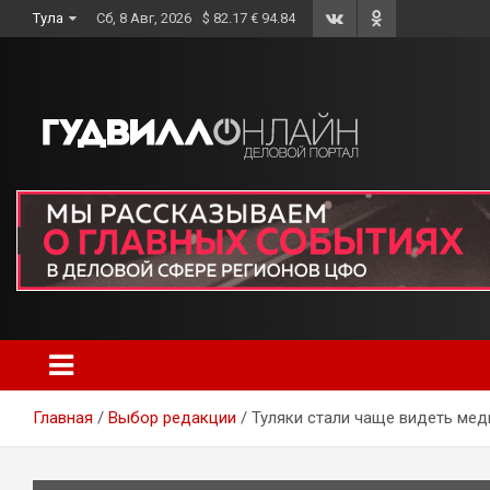
Skip
Тула
Сб, 8 Авг, 2026
$ 82.17 € 94.84
to
content
Главная
Выбор редакции
Туляки стали чаще видеть ме