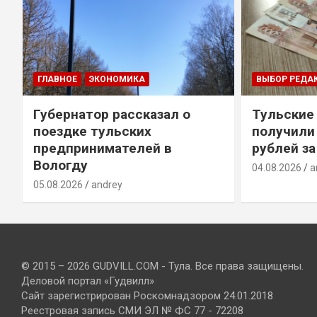
ГЛАВНОЕ
ЭКОНОМИКА
ВЫБОР РЕДА
Губернатор рассказал о
Тульские
т
поездке тульских
получили
предпринимателей в
рублей за
Вологду
04.08.2026
a
05.08.2026
andrey
© 2015 – 2026 GUDVILL.COM - Тула. Все права защищены.
Деловой портал «Гудвилл»
Сайт зарегистрирован Роскомнадзором 24.01.2018
Реестровая запись СМИ ЭЛ № ФС 77 - 72208