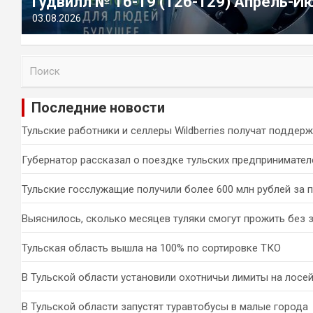
Гудвилл № 16-19 (126-129) Апрель-И
03.08.2026
П
о
и
Последние новости
с
к
Тульские работники и селлеры Wildberries получат поддер
Губернатор рассказал о поездке тульских предпринимател
Тульские госслужащие получили более 600 млн рублей за 
Выяснилось, сколько месяцев туляки смогут прожить без 
Тульская область вышла на 100% по сортировке ТКО
В Тульской области установили охотничьи лимиты на лосей
В Тульской области запустят туравтобусы в малые города