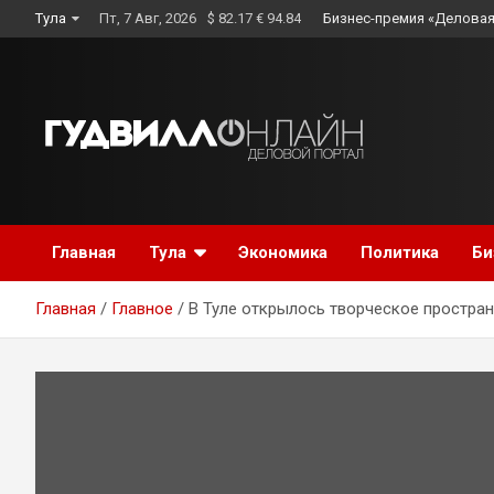
Skip
Тула
Пт, 7 Авг, 2026
$ 82.17 € 94.84
Бизнес-премия «Деловая
to
content
Главная
Тула
Экономика
Политика
Би
Главная
Главное
В Туле открылось творческое простра