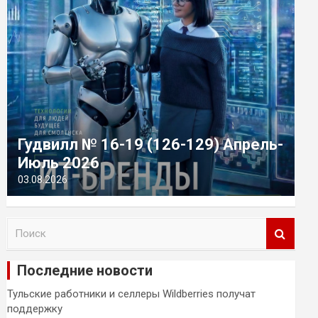
Гудвилл № 16-19 (126-129) Апрель-
Июль 2026
03.08.2026
П
о
и
Последние новости
с
к
Тульские работники и селлеры Wildberries получат
поддержку