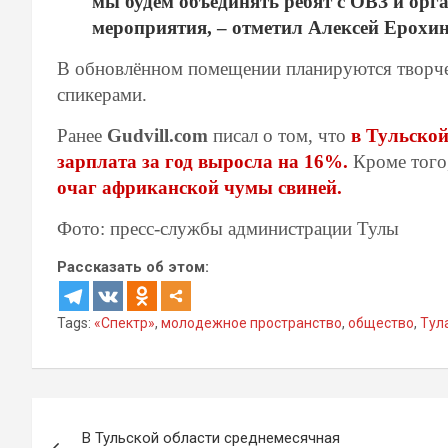
мы будем объединять ребят с ОВЗ и орг
мероприятия, – отметил Алексей Ерохин
В обновлённом помещении планируются творче
спикерами.
Ранее
Gudvill.com
писал о том, что
в Тульской
зарплата за год выросла на 16%.
Кроме того
очаг африканской чумы свиней.
Фото: пресс-службы администрации Тулы
Рассказать об этом:
Tags:
«Спектр»
,
молодежное пространство
,
общество
,
Тул
Навигация
В Тульской области среднемесячная