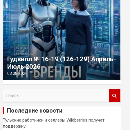
Гудвилл № 16-19 (126-129) Апрель-
Июль 2026
03.08.2026
П
о
и
Последние новости
с
к
Тульские работники и селлеры Wildberries получат
поддержку