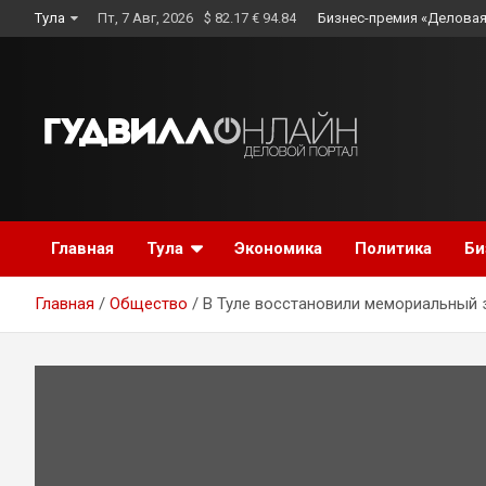
Skip
Тула
Пт, 7 Авг, 2026
$ 82.17 € 94.84
Бизнес-премия «Деловая
to
content
Главная
Тула
Экономика
Политика
Би
Главная
Общество
В Туле восстановили мемориальный 