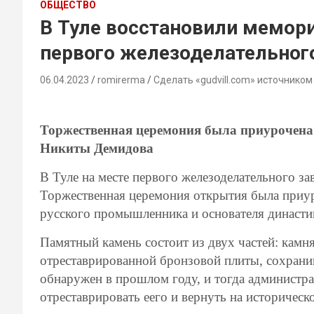
ОБЩЕСТВО
В Туле восстановили мемор
первого железоделательног
06.04.2023
romirerma
Сделать «gudvill.com» источником
Т
оржественная церемония была приурочена
Никиты Демидова
В Туле на месте первого железоделательного з
Торжественная церемония открытия была приу
русского промышленника и основателя династ
Памятный камень состоит из двух частей: камня
отреставрированной бронзовой плиты, сохрани
обнаружен в прошлом году, и тогда администра
отреставрировать еего и вернуть на историческо