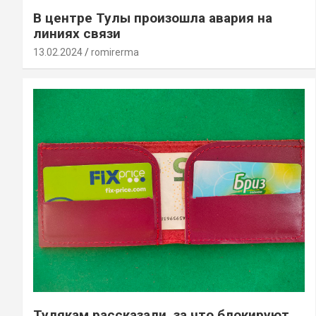
В центре Тулы произошла авария на
линиях связи
13.02.2024
romirerma
Тулякам рассказали, за что блокируют