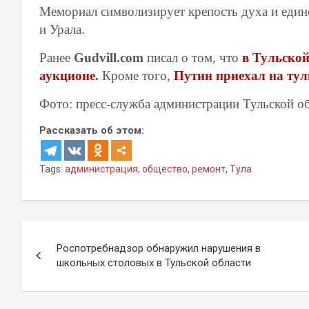
Мемориал символизирует крепость духа и еди
и Урала.
Ранее
Gudvill.com
писал о том, что
в Тульско
аукционе.
Кроме того,
Путин приехал на ту
Фото: пресс-служба администрации Тульской о
Рассказать об этом:
Tags:
администрация
,
общество
,
ремонт
,
Тула
Навигация
Роспотребнадзор обнаружил нарушения в
по
школьных столовых в Тульской области
записям