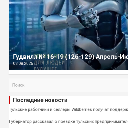
Гудвилл № 16-19 (126-129) Апрель-И
03.08.2026
П
о
и
Последние новости
с
к
Тульские работники и селлеры Wildberries получат поддер
Губернатор рассказал о поездке тульских предпринимател