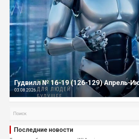
Гудвилл № 16-19 (126-129) Апрель-И
03.08.2026
П
о
и
Последние новости
с
к