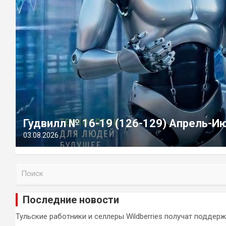
Гудвилл № 16-19 (126-129) Апрель-И
03.08.2026
П
о
и
Последние новости
с
к
Тульские работники и селлеры Wildberries получат поддер