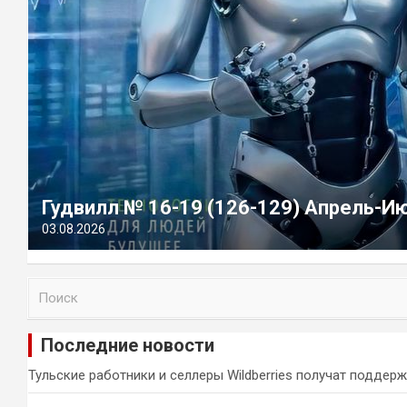
Гудвилл № 16-19 (126-129) Апрель-И
03.08.2026
П
о
и
Последние новости
с
к
Тульские работники и селлеры Wildberries получат поддер