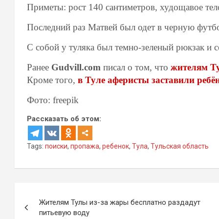
Приметы: рост 140 сантиметров, худощавое тел
Последний раз Матвей был одет в черную футбо
С собой у туляка был темно-зеленый рюкзак и 
Ранее
Gudvill.com
писал о том, что
жителям Ту
Кроме того,
в Туле аферисты заставили ребён
Фото: freepik
Рассказать об этом:
Tags:
поиски
,
пропажа
,
ребенок
,
Тула
,
Тульская область
Навигация
Жителям Тулы из-за жары бесплатно раздадут
по
питьевую воду