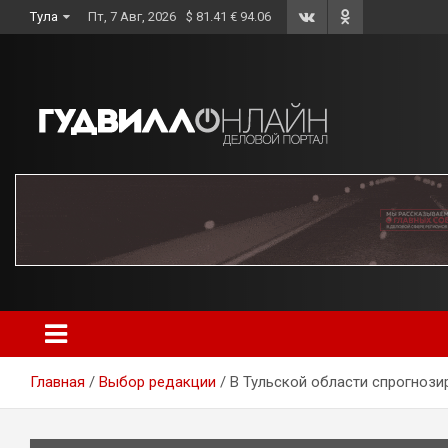
Skip
Тула
Пт, 7 Авг, 2026
$ 81.41 € 94.06
to
content
Главная
Выбор редакции
В Тульской области спрогнози