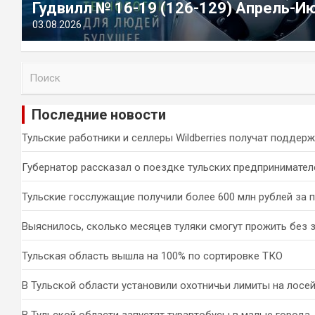
Гудвилл № 16-19 (126-129) Апрель-И
03.08.2026
П
о
и
Последние новости
с
к
Тульские работники и селлеры Wildberries получат поддер
Губернатор рассказал о поездке тульских предпринимател
Тульские госслужащие получили более 600 млн рублей за 
Выяснилось, сколько месяцев туляки смогут прожить без 
Тульская область вышла на 100% по сортировке ТКО
В Тульской области установили охотничьи лимиты на лосей
В Тульской области запустят туравтобусы в малые города