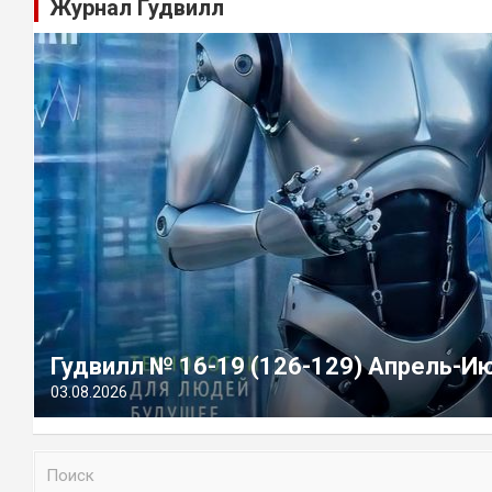
Журнал Гудвилл
Гудвилл № 16-19 (126-129) Апрель-И
03.08.2026
П
о