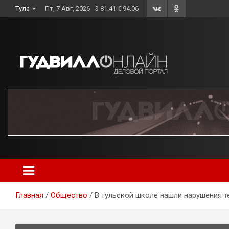
Skip
Тула
Пт, 7 Авг, 2026
$ 81.41 € 94.06
to
content
Главная
Общество
В тульской школе нашли нарушения т