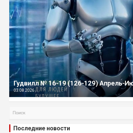
Гудвилл № 16-19 (126-129) Апрель-И
03.08.2026
П
о
и
Последние новости
с