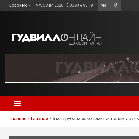
Skip
Воронеж
Чт, 6 Авг, 2026
$ 80.93 € 93.19
to
content
Главная
Главное
5 млн рублей сэкономит жителям двух