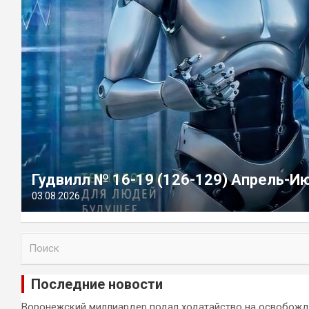
Гудвилл № 16-19 (126-129) Апрель-И
03.08.2026
П
о
и
Последние новости
с
к
Воронежский миллиардер подал ходатайство на освобожд