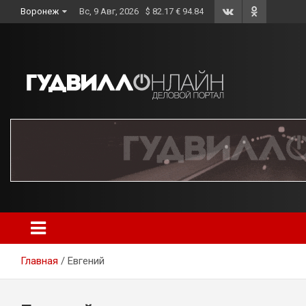
Skip
Воронеж
Вс, 9 Авг, 2026
$ 82.17 € 94.84
to
content
Главная
Евгений