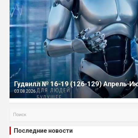
Гудвилл № 16-19 (126-129) Апрель-И
03.08.2026
П
о
и
Последние новости
с
к