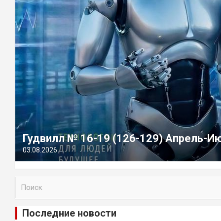
Гудвилл № 16-19 (126-129) Апрель-И
03.08.2026
П
о
и
Последние новости
с