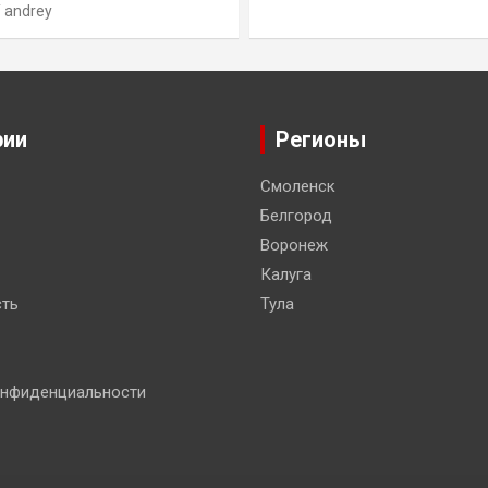
andrey
рии
Регионы
Смоленск
Белгород
Воронеж
Калуга
ть
Тула
онфиденциальности