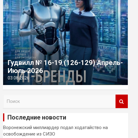
Гудвилл № 16-19 (126-129) Апрель-
Июль 2026
03.08.2026
П
о
и
Последние новости
с
к
Воронежский миллиардер подал ходатайство на
освобождение из СИЗО