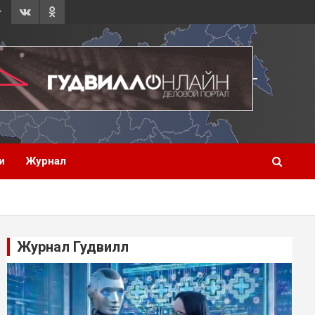
и
Журнал
Журнал Гудвилл